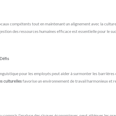
locaux compétents tout en maintenant un alignement avec la culture e
 gestion des ressources humaines efficace est essentielle pour le su
 Défis
linguistique pour les employés peut aider à surmonter les barrières c
s culturelles
favorise un environnement de travail harmonieux et re
, y compris l’analyse des risques économiques, peut atténuer les pr