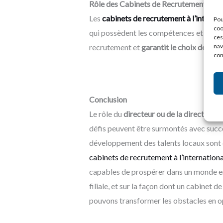
Rôle des Cabinets de Recrutement Spéc
Les
cabinets de recrutement à l’internati
Pou
coo
qui possèdent les compétences et l’expér
ces
nav
recrutement et
garantit le choix des me
con
Conclusion
Le rôle du
directeur ou de la directrice d
défis peuvent être surmontés avec succès.
développement des talents locaux sont de
cabinets de recrutement à l’internationa
capables de prospérer dans un monde en e
filiale, et sur la façon dont un cabinet d
pouvons transformer les obstacles en opp