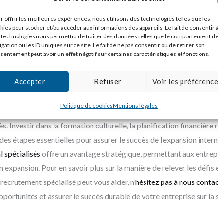
ialisés
onal spécialisés dans les directeurs de filiale
jouent un rôle crucial
r offrir les meilleures expériences, nous utilisons des technologies telles que les
kies pour stocker et/ou accéder aux informations des appareils. Le fait de consentir 
ience nécessaires pour relever les défis internationaux. Leur expert
 technologies nous permettra de traiter des données telles que le comportement d
igation ou les ID uniques sur ce site. Le fait de ne pas consentir ou de retirer son
illeurs candidats
pour le poste.
sentement peut avoir un effet négatif sur certaines caractéristiques et fonctions.
Accepter
Refuser
Voir les préférenc
Politique de cookies
Mentions légales
e filiale est complexe et exigeant,
mais avec les bonnes compétences
 Investir dans la formation culturelle, la planification financière 
s étapes essentielles pour assurer le succès de l’expansion intern
l spécialisés
offre un avantage stratégique, permettant aux entrepr
xpansion. Pour en savoir plus sur la manière de relever les défis e
e recrutement spécialisé peut vous aider, n’
hésitez pas à nous contac
ortunités et assurer le succès durable de votre entreprise sur la 