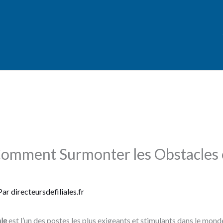
: Comment Surmonter les Obstacles 
Par
directeursdefiliales.fr
ale
est l’un des postes les plus exigeants et stimulants dans le monde