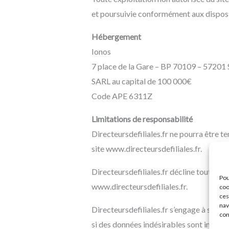
et poursuivie conformément aux disposit
Hébergement
Ionos
7 place de la Gare – BP 70109 – 57
SARL au capital de 100 000€
Code APE 6311Z
Limitations de responsabilité
Directeursdefiliales.fr ne pourra être t
site www.directeursdefiliales.fr.
Directeursdefiliales.fr décline toute res
Pou
www.directeursdefiliales.fr.
coo
ces
nav
Directeursdefiliales.fr s’engage à sécur
con
si des données indésirables sont importée