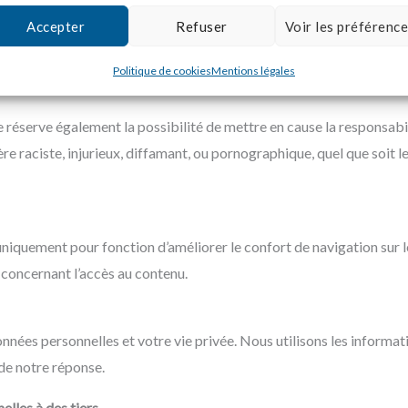
Accepter
Refuser
Voir les préférenc
ou commentaires) sont à la disposition des utilisateurs. Directeursde
le, tout contenu déposé dans cet espace qui contreviendrait à la lé
Politique de cookies
Mentions légales
la protection des données.
e réserve également la possibilité de mettre en cause la responsabilit
raciste, injurieux, diffamant, ou pornographique, quel que soit le 
niquement pour fonction d’améliorer le confort de navigation sur l
 concernant l’accès au contenu.
nées personnelles et votre vie privée. Nous utilisons les informa
 de notre réponse.
lles à des tiers