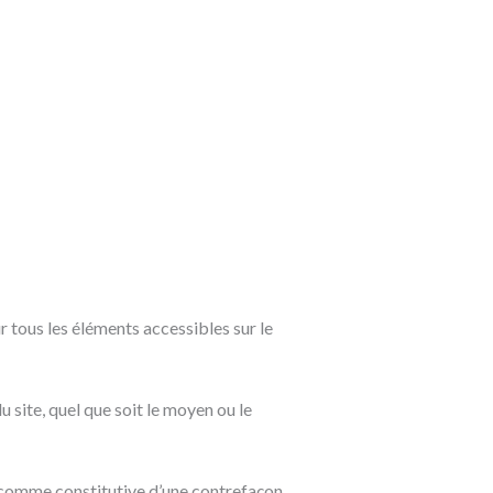
ur tous les éléments accessibles sur le
 site, quel que soit le moyen ou le
e comme constitutive d’une contrefaçon