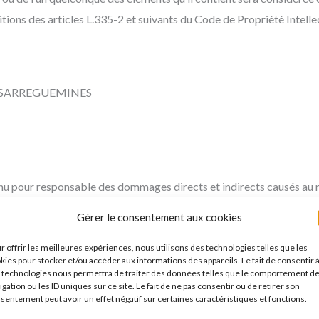
ions des articles L.335-2 et suivants du Code de Propriété Intelle
201 SARREGUEMINES
enu pour responsable des dommages directs et indirects causés au maté
Gérer le consentement aux cookies
ponsabilité quant à l’utilisation qui pourrait être faite des informa
r offrir les meilleures expériences, nous utilisons des technologies telles que les
kies pour stocker et/ou accéder aux informations des appareils. Le fait de consentir 
 technologies nous permettra de traiter des données telles que le comportement d
igation ou les ID uniques sur ce site. Le fait de ne pas consentir ou de retirer son
iser au mieux le site www.directeursdefiliales.fr. Cependant sa res
sentement peut avoir un effet négatif sur certaines caractéristiques et fonctions.
s et installées sur son site à son insu.