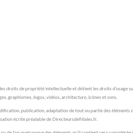
des droits de propriété intellectuelle et détient les droits d’usage s
ges, graphismes, logos, vidéos, architecture, icônes et sons.
fication, publication, adaptation de tout ou partie des éléments du
isation écrite préalable de Directeursdefiliales.fr.
e ou de l’un quelconque des éléments qu’il contient sera considéré