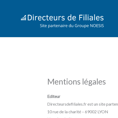
Aller
au
contenu
Mentions légales
Editeur
Directeursdefiliales.fr est un site part
10 rue de la charité – 69002 LYON