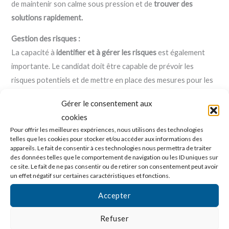
de maintenir son calme sous pression et de
trouver des
solutions rapidement.
Gestion des risques :
La capacité à
identifier et à gérer les risques
est également
importante. Le candidat doit être capable de prévoir les
risques potentiels et de mettre en place des mesures pour les
atténuer.
Gérer le consentement aux
cookies
Pour offrir les meilleures expériences, nous utilisons des technologies
telles que les cookies pour stocker et/ou accéder aux informations des
9. Orientation vers les résultats
appareils. Le fait de consentir à ces technologies nous permettra de traiter
des données telles que le comportement de navigation ou les ID uniques sur
Objectifs et performance :
ce site. Le fait de ne pas consentir ou de retirer son consentement peut avoir
Le directeur de filiale doit être orienté vers les résultats et
un effet négatif sur certaines caractéristiques et fonctions.
capable de fixer des objectifs clairs et mesurables. Il doit être
Accepter
capable de suivre les performances, d’identifier les écarts et
de mettre en place des actions correctives.
Refuser