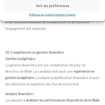
Motivation et engagement :
Voir les préférences
La capacité à
motiver et à engager l’équipe
est essentielle
Politique de cookies
Mentions légales
pour atteindre les objectifs. Le candidat doit être capable de
créer un environnement de travail positif et de favoriser
l’engagement des employés.
10. Compétences en gestion financière
Gestion budgétaire :
La gestion financière est une compétence clé pour un
directeur de filiale. Le candidat doit avoir une
expérience en
gestion budgétaire
, y compris la planification financière, le suivi
des dépenses et la gestion des flux de trésorerie.
Analyse financière :
La capacité à
analyser les performances financières de la filiale